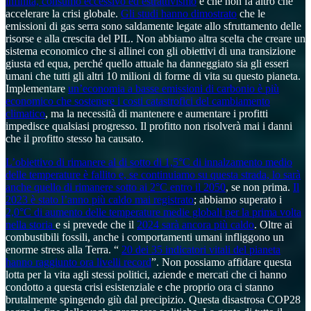
infinita, consumo eccessivo ed estrattivismo
e che non fa altro che
accelerare la crisi globale.
Gli studi hanno dimostrato
che le
emissioni di gas serra sono saldamente legate allo sfruttamento delle
risorse e alla crescita del PIL. Non abbiamo altra scelta che creare un
sistema economico che si allinei con gli obiettivi di una transizione
giusta ed equa, perché quello attuale ha danneggiato sia gli esseri
umani che tutti gli altri 10 milioni di forme di vita su questo pianeta.
Implementare
un’economia a basse emissioni di carbonio è più
economico che sostenere i costi catastrofici del cambiamento
climatico
, ma la necessità di mantenere e aumentare i profitti
impedisce qualsiasi progresso. Il profitto non risolverà mai i danni
che il profitto stesso ha causato.
L’obiettivo di rimanere al di sotto di 1,5°C di innalzamento medio
delle temperature è fallito e, se continuiamo su questa strada, lo sarà
anche quello di rimanere sotto ai 2°C entro il 2050
, se non prima.
Il
2023 è stato l’anno più caldo mai registrato
; abbiamo superato i
2,0°C di aumento delle temperature medie globali per la prima volta
nella storia
e si prevede che il
2024 sarà ancora più caldo
. Oltre ai
combustibili fossili, anche i comportamenti umani infliggono un
enorme stress alla Terra. “
20 dei 35 indicatori vitali del pianeta
hanno raggiunto ora livelli record
”. Non possiamo affidare questa
lotta per la vita agli stessi politici, aziende e mercati che ci hanno
condotto a questa crisi esistenziale e che proprio ora ci stanno
brutalmente spingendo giù dal precipizio. Questa disastrosa COP28