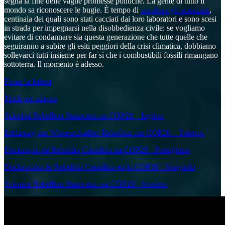
segna la fine delle vaghe promesse politiche. La gente di tutto il
mondo sa riconoscere le bugie. È tempo di
ascoltare gli scienziati
,
centinaia dei quali sono stati cacciati dai loro laboratori e sono scesi
in strada per impegnarsi nella disobbedienza civile: se vogliamo
evitare di condannare sia questa generazione che tutte quelle che
seguiranno a subire gli esiti peggiori della crisi climatica, dobbiamo
sollevarci tutti insieme per far sì che i combustibili fossili rimangano
sottoterra. Il momento è adesso.
Firma la lettera
Modi per aderire
Scientist Rebellion Statement on COP28 – Inglese
Erklärung der Wissenschaftler-Rebellion zur COP28 – Tedesco
Declaração de Rebelião Científica na COP28 - Portoghese
Declaración de Rebelión Científica en la COP28 - Spagnolo
Scientist Rebellion Statement om COP28 - Svedese