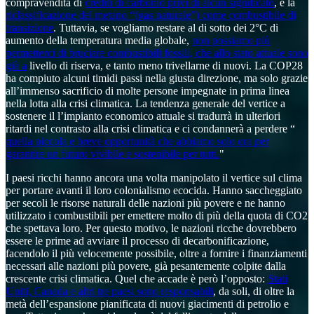
compravendita di
crediti di carbonio privi di alcun significato
, e la
riclassificazione del metano “(gas naturale”) come combustibile di
transizione
. Tuttavia, se vogliamo restare al di sotto dei 2°C di
aumento della temperatura media globale,
non possiamo più
permetterci di bruciare combustibili fossili, che allo stato attuale sono
già a
livello di riserva, e tanto meno trivellarne di nuovi. La COP28
ha compiuto alcuni timidi passi nella giusta direzione, ma solo grazie
all’immenso sacrificio di molte persone impegnate in prima linea
nella lotta alla crisi climatica. La tendenza generale del vertice a
sostenere il l’impianto economico attuale si tradurrà in ulteriori
ritardi nel contrasto alla crisi climatica e ci condannerà a perdere “
quella piccola e breve opportunità che abbiamo solo ora per
garantire un futuro vivibile e sostenibile per tutti.
"
I paesi ricchi hanno ancora una volta manipolato il vertice sul clima
per portare avanti il ​​loro colonialismo ecocida. Hanno saccheggiato
per secoli le risorse naturali delle nazioni più povere e ne hanno
utilizzato i combustibili per emettere molto di più della quota di CO2
che spettava loro. Per questo motivo, le nazioni ricche dovrebbero
essere le prime ad avviare il processo di decarbonificazione,
facendolo il più velocemente possibile, oltre a fornire i finanziamenti
necessari alle nazioni più povere, già pesantemente colpite dalla
crescente crisi climatica. Quel che accade è però l’opposto:
Stati
Uniti, Canada e altri tre paesi sono responsabili
, da soli, di oltre la
metà dell’espansione pianificata di nuovi giacimenti di petrolio e