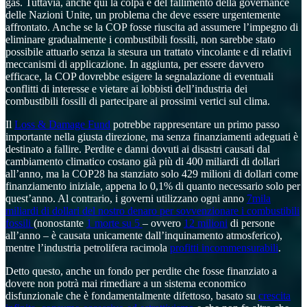
gas. Tuttavia, anche qui la colpa è del fallimento della governance
delle Nazioni Unite, un problema che deve essere urgentemente
affrontato. Anche se la COP fosse riuscita ad assumere l’impegno di
eliminare gradualmente i combustibili fossili, non sarebbe stato
possibile attuarlo senza la stesura un trattato vincolante e di relativi
meccanismi di applicazione. In aggiunta, per essere davvero
efficace, la COP dovrebbe esigere la segnalazione di eventuali
conflitti di interesse e vietare ai lobbisti dell’industria dei
combustibili fossili di partecipare ai prossimi vertici sul clima.
Il
Loss & Damage Fund
potrebbe rappresentare un primo passo
importante nella giusta direzione, ma senza finanziamenti adeguati è
destinato a fallire. Perdite e danni dovuti ai disastri causati dal
cambiamento climatico costano già più di 400 miliardi di dollari
all’anno, ma la COP28 ha stanziato solo 429 milioni di dollari come
finanziamento iniziale, appena lo 0,1% di quanto necessario solo per
quest’anno. Al contrario, i governi utilizzano ogni anno
7mila
miliardi di dollari del nostro denaro per sovvenzionare i combustibili
fossili
(nonostante
1 morte su 5
– ovvero
12 milioni
di persone
all’anno – è causata unicamente dall’inquinamento atmosferico),
mentre l’industria petrolifera racimola
profitti incommensurabili
.
Detto questo, anche un fondo per perdite che fosse finanziato a
dovere non potrà mai rimediare a un sistema economico
disfunzionale che è fondamentalmente difettoso, basato su
crescita