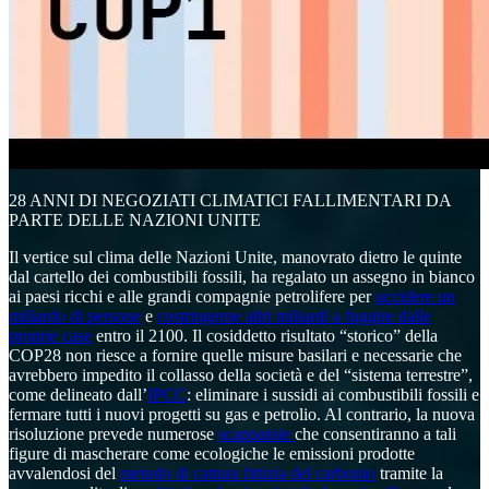
28 ANNI DI NEGOZIATI CLIMATICI FALLIMENTARI DA
PARTE DELLE NAZIONI UNITE
Il vertice sul clima delle Nazioni Unite, manovrato dietro le quinte
dal cartello dei combustibili fossili, ha regalato un assegno in bianco
ai paesi ricchi e alle grandi compagnie petrolifere per
uccidere un
miliardo di persone
e
costringerne altri miliardi a fuggire dalle
proprie case
entro il 2100. Il cosiddetto risultato “storico” della
COP28 non riesce a fornire quelle misure basilari e necessarie che
avrebbero impedito il collasso della società e del “sistema terrestre”,
come delineato dall’
IPCC
: eliminare i sussidi ai combustibili fossili e
fermare tutti i nuovi progetti su gas e petrolio. Al contrario, la nuova
risoluzione prevede numerose
scappatoie
che consentiranno a tali
figure di mascherare come ecologiche le emissioni prodotte
avvalendosi del
metodo di cattura fittizia del carbonio
tramite la